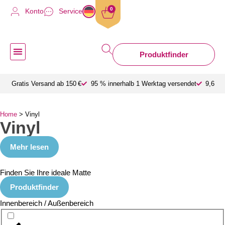
0
Konto
Service
Produktfinder
Schmutzfangmatte nach Maß
Gratis Versand ab 150 €
95 % innerhalb 1 Werktag versendet
9,6 a
Home
>
Vinyl
Vinyl
Mehr lesen
Finden Sie Ihre ideale Matte
Produktfinder
Innenbereich / Außenbereich