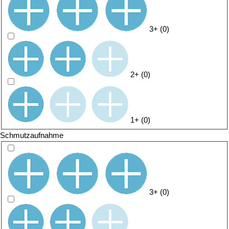
3+
(
0
)
2+
(
0
)
1+
(
0
)
Schmutzaufnahme
3+
(
0
)