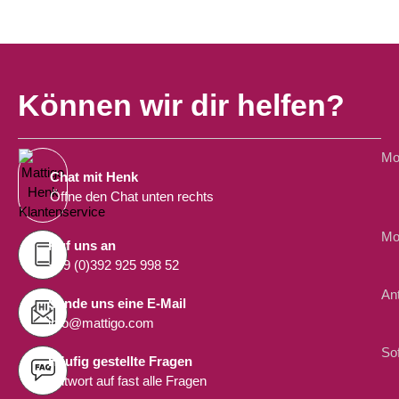
Können wir dir helfen?
Mon
Chat mit Henk
Öffne den Chat unten rechts
Mon
Ruf uns an
+49 (0)392 925 998 52
An
Sende uns eine E-Mail
info@mattigo.com
Sof
Häufig gestellte Fragen
Antwort auf fast alle Fragen