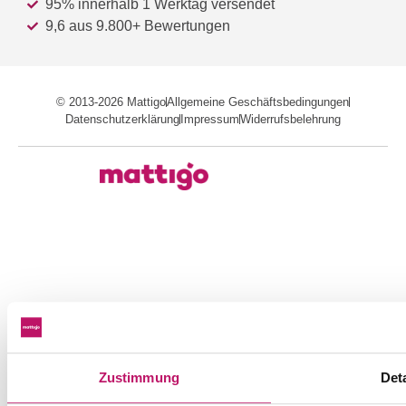
95% innerhalb 1 Werktag versendet
9,6 aus 9.800+ Bewertungen
© 2013-2026 Mattigo
Allgemeine Geschäftsbedingungen
Datenschutzerklärung
Impressum
Widerrufsbelehrung
Zustimmung
Deta