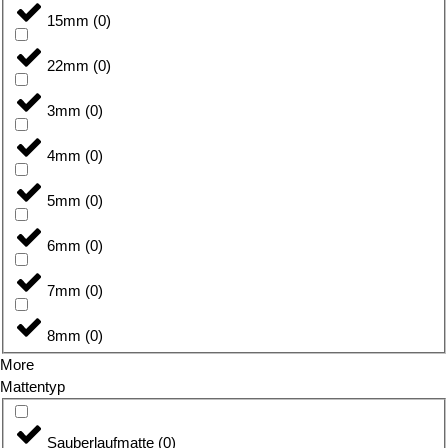
15mm
(
0
)
22mm
(
0
)
3mm
(
0
)
4mm
(
0
)
5mm
(
0
)
6mm
(
0
)
7mm
(
0
)
8mm
(
0
)
More
Mattentyp
Sauberlaufmatte
(
0
)