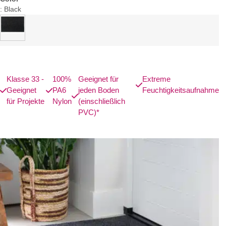
:
Black
Klasse 33 -
100%
Geeignet für
Extreme
Geeignet
PA6
jeden Boden
Feuchtigkeitsaufnahme
für Projekte
Nylon
(einschließlich
PVC)*