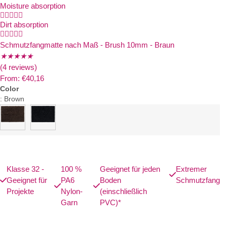
Moisture absorption





Dirt absorption





Schmutzfangmatte nach Maß - Brush 10mm - Braun
★
★
★
★
★
(4 reviews)
From:
€
40,16
Color
:
Brown
Klasse 32 -
100 %
Geeignet für jeden
Extremer
Geeignet für
PA6
Boden
Schmutzfang
Projekte
Nylon-
(einschließlich
Garn
PVC)*