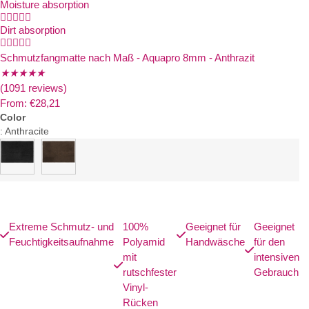
Moisture absorption





Dirt absorption





Schmutzfangmatte nach Maß - Aquapro 8mm - Anthrazit
★
★
★
★
★
(1091 reviews)
From:
€
28,21
Color
:
Anthracite
Extreme Schmutz- und
100%
Geeignet für
Geeignet
Feuchtigkeitsaufnahme
Polyamid
Handwäsche
für den
mit
intensiven
rutschfester
Gebrauch
Vinyl-
Rücken