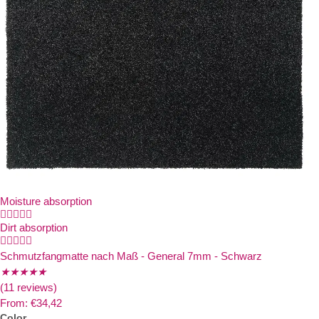
Moisture absorption





Dirt absorption





Schmutzfangmatte nach Maß - General 7mm - Schwarz
★
★
★
★
★
(11 reviews)
From:
€
34,42
Color