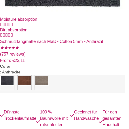
Moisture absorption





Dirt absorption





Schmutzfangmatte nach Maß - Cotton 5mm - Anthrazit
★
★
★
★
★
(757 reviews)
From:
€
23,11
Color
:
Anthracite
Dünnste
100 %
Geeignet für
Für den
Trockenlaufmatte
Baumwolle mit
Handwäsche
gesamten
rutschfester
Haushalt