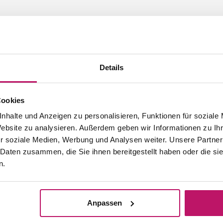
Details
Cookies
nhalte und Anzeigen zu personalisieren, Funktionen für soziale
Website zu analysieren. Außerdem geben wir Informationen zu I
r soziale Medien, Werbung und Analysen weiter. Unsere Partner
Können wir dir helfen?
 Daten zusammen, die Sie ihnen bereitgestellt haben oder die s
n.
uns an
Sende uns eine E-Mail
0)392 925 998 52
info@mattigo.com
eitag: 09.00 – 17.00.
Antwort innerhalb von 1 Werktag.
Anpassen