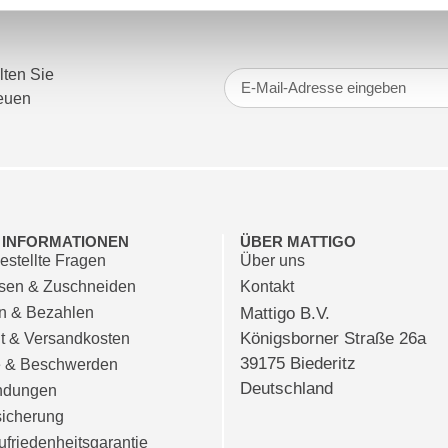
lten Sie
neuen
& INFORMATIONEN
ÜBER MATTIGO
estellte Fragen
Über uns
en & Zuschneiden
Kontakt
en & Bezahlen
Mattigo B.V.
Königsborner Straße 26a
it & Versandkosten
39175 Biederitz
e & Beschwerden
Deutschland
ndungen
icherung
friedenheitsgarantie