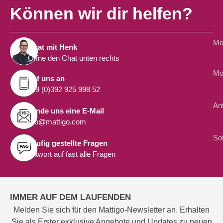
Können wir dir helfen?
Mon
Chat mit Henk
Öffne den Chat unten rechts
Mon
Ruf uns an
+49 (0)392 925 998 52
An
Sende uns eine E-Mail
info@mattigo.com
Sof
Häufig gestellte Fragen
Antwort auf fast alle Fragen
IMMER AUF DEM LAUFENDEN
Melden Sie sich für den Mattigo-Newsletter an. Erhalten
Sie als Erster exklusive Angebote und Updates zu neuen