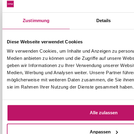
Zustimmung
Details
Diese Webseite verwendet Cookies
Wir verwenden Cookies, um Inhalte und Anzeigen zu personal
Medien anbieten zu können und die Zugriffe auf unsere Web
Wir versenden mit
geben wir Informationen zu Ihrer Verwendung unserer Websit
Gütesiegel
Medien, Werbung und Analysen weiter. Unsere Partner führe
möglicherweise mit weiteren Daten zusammen, die Sie ihnen b
sie im Rahmen Ihrer Nutzung der Dienste gesammelt haben.
Warum Mattigo
Gratis Versand ab 195 €
Alle zulassen
Niederländische Qualität
95% innerhalb 1 Werktag versendet
Anpassen
9,6 aus 9.800+ Bewertungen