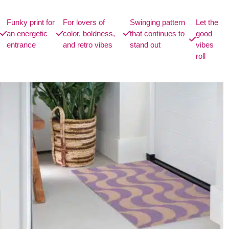
Funky print for
For lovers of
Swinging pattern
Let the
an energetic
color, boldness,
that continues to
good
entrance
and retro vibes
stand out
vibes
roll