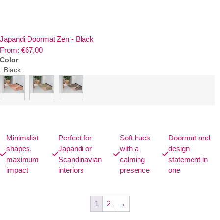
Japandi Doormat Zen - Black
From:
€
67,00
Color
:
Black
Minimalist
Perfect for
Soft hues
Doormat and
shapes,
Japandi or
with a
design
maximum
Scandinavian
calming
statement in
impact
interiors
presence
one
1
2
→