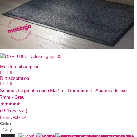
Moisture absorption





Dirt absorption





Schmutzfangmatte nach Maß mit Gummirand - Absorba deluxe
7mm - Grau
★
★
★
★
★
(154 reviews)
From:
€
37,24
Color
:
Grey