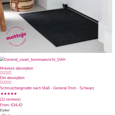
Moisture absorption





Dirt absorption





Schmutzfangmatte nach Maß - General 7mm - Schwarz
★
★
★
★
★
(11 reviews)
From:
€
34,42
Color