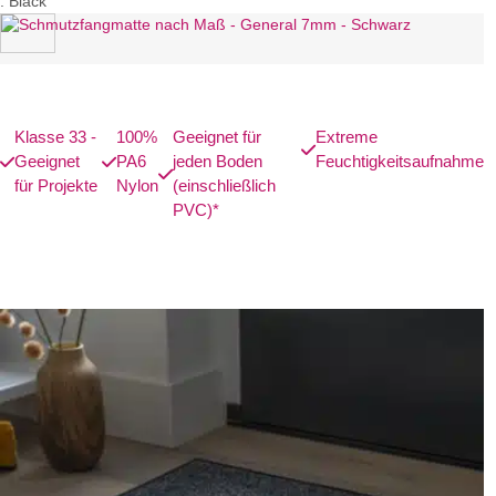
:
Black
Klasse 33 -
100%
Geeignet für
Extreme
Geeignet
PA6
jeden Boden
Feuchtigkeitsaufnahme
für Projekte
Nylon
(einschließlich
PVC)*