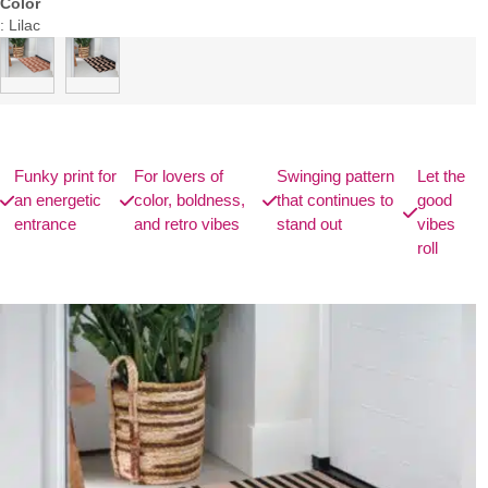
Color
:
Lilac
Funky print for
For lovers of
Swinging pattern
Let the
an energetic
color, boldness,
that continues to
good
entrance
and retro vibes
stand out
vibes
roll