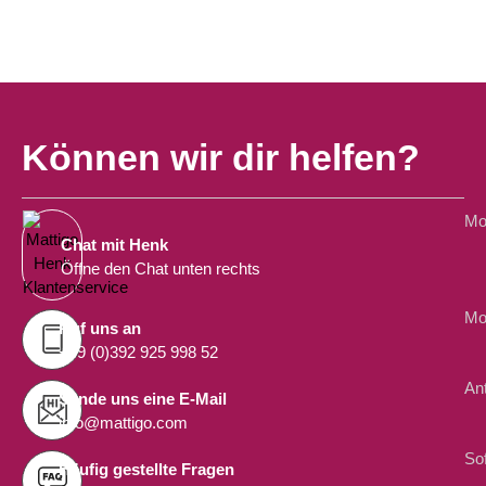
Können wir dir helfen?
Mon
Chat mit Henk
Öffne den Chat unten rechts
Mon
Ruf uns an
+49 (0)392 925 998 52
An
Sende uns eine E-Mail
info@mattigo.com
Sof
Häufig gestellte Fragen