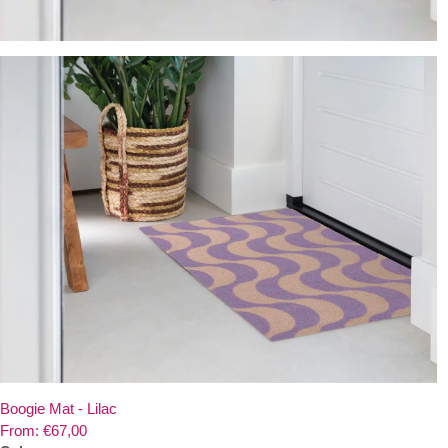
Boogie Mat - Lilac
From:
€
67,00