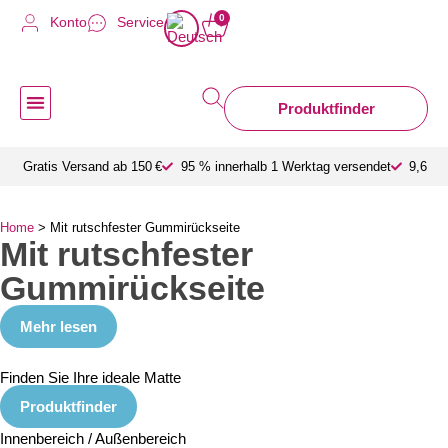
0
Konto
Service
Produktfinder
Schmutzfangmatte nach Maß
Gratis Versand ab 150 €
95 % innerhalb 1 Werktag versendet
9,6 a
Home
>
Mit rutschfester Gummirückseite
Mit rutschfester
Gummirückseite
Mehr lesen
Finden Sie Ihre ideale Matte
Produktfinder
Innenbereich / Außenbereich