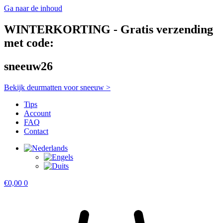
Ga naar de inhoud
WINTERKORTING - Gratis verzending
met code:
sneeuw26
Bekijk deurmatten voor sneeuw >
Tips
Account
FAQ
Contact
€
0,00
0