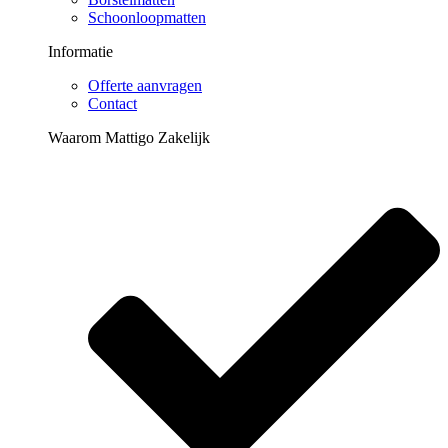
Schoonloopmatten
Informatie
Offerte aanvragen
Contact
Waarom Mattigo Zakelijk