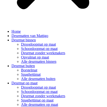
Home
Deurmatten van Mattigo
Deurmat binnen
Droogloopmat op maat
Schoonloopmat op maat
Deurmat zonder weekmakers
Opvulmat op maat
Alle deurmatten binnen
Deurmat buiten
Borstelmat
Spaghettimat
Alle deurmatten buiten
Deurmat op maat
Droogloopmat op maat
Schoonloopmat op maat
Deurmat zonder weekmakers
Spaghettimat op maat
Alle deurmatten op maat