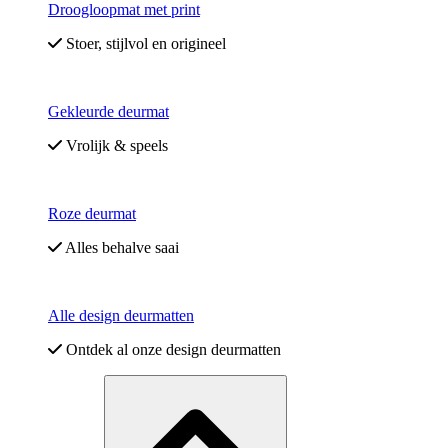
Droogloopmat met print
Stoer, stijlvol en origineel
Gekleurde deurmat
Vrolijk & speels
Roze deurmat
Alles behalve saai
Alle design deurmatten
Ontdek al onze design deurmatten