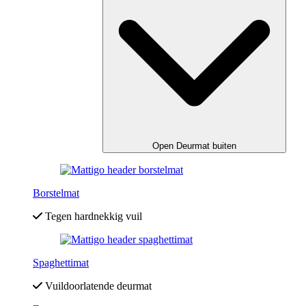
Open Deurmat buiten
Borstelmat
Tegen hardnekkig vuil
Spaghettimat
Vuildoorlatende deurmat