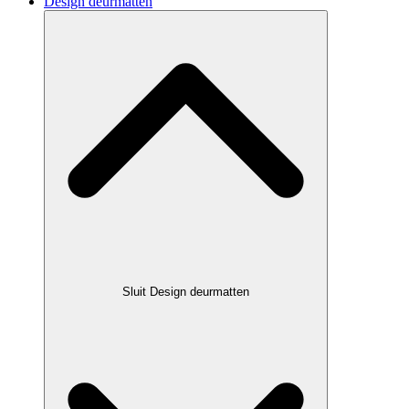
Design deurmatten
Sluit Design deurmatten