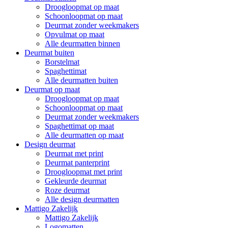
Droogloopmat op maat
Schoonloopmat op maat
Deurmat zonder weekmakers
Opvulmat op maat
Alle deurmatten binnen
Deurmat buiten
Borstelmat
Spaghettimat
Alle deurmatten buiten
Deurmat op maat
Droogloopmat op maat
Schoonloopmat op maat
Deurmat zonder weekmakers
Spaghettimat op maat
Alle deurmatten op maat
Design deurmat
Deurmat met print
Deurmat panterprint
Droogloopmat met print
Gekleurde deurmat
Roze deurmat
Alle design deurmatten
Mattigo Zakelijk
Mattigo Zakelijk
Logomatten