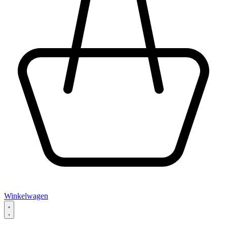
Winkelwagen