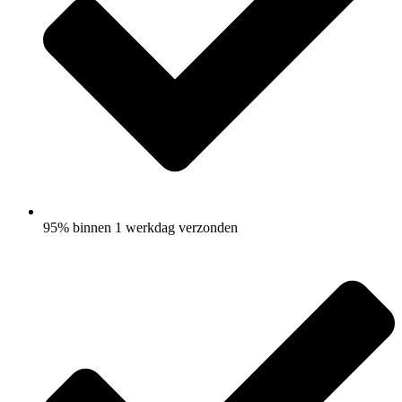
95% binnen 1 werkdag verzonden