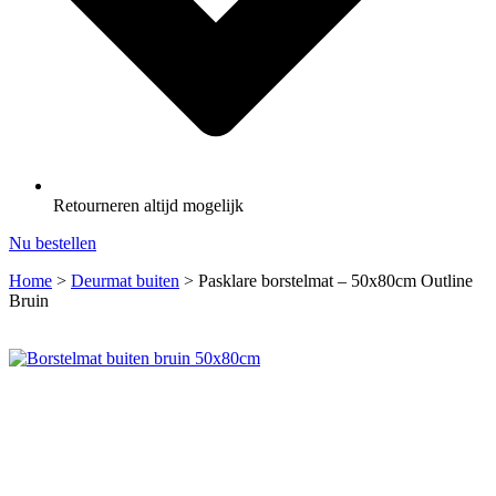
Retourneren altijd mogelijk
Nu bestellen
Home
>
Deurmat buiten
>
Pasklare borstelmat – 50x80cm Outline
Bruin