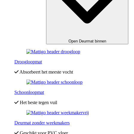
Open Deurmat binnen
Droogloopmat
Absorbeert het meeste vocht
Schoonloopmat
Het beste tegen vuil
Deurmat zonder weekmakers
Geschikt voor PVC vloer