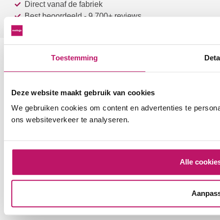
Direct vanaf de fabriek
Best beoordeeld - 9.700+ reviews
Toestemming
Deta
© 2013-2026 Mattigo
Algemene voorwaarden
Privacy Policy
Deze website maakt gebruik van cookies
We gebruiken cookies om content en advertenties te persona
ons websiteverkeer te analyseren.
Alle cookie
Aanpas