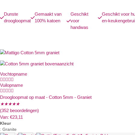
Dunste
Gemaakt van
Geschikt
Geschikt voor hu
droogloopmat
100% katoen
voor
en-keukengebrui
handwas
Vochtopname





Vuilopname





Droogloopmat op maat - Cotton 5mm - Graniet
★
★
★
★
★
(352 beoordelingen)
Van:
€
23,11
Kleur
:
Granite