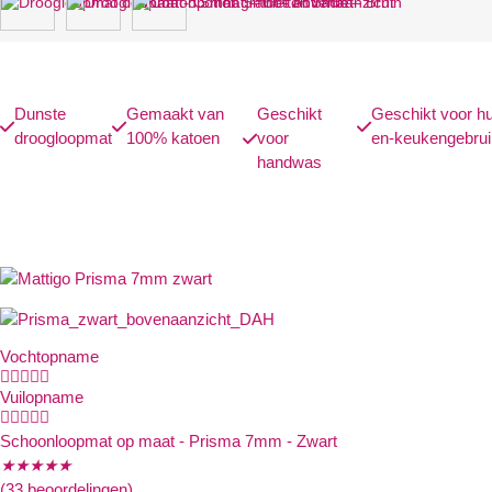
Dunste
Gemaakt van
Geschikt
Geschikt voor hu
droogloopmat
100% katoen
voor
en-keukengebrui
handwas
Vochtopname





Vuilopname





Schoonloopmat op maat - Prisma 7mm - Zwart
★
★
★
★
★
(33 beoordelingen)