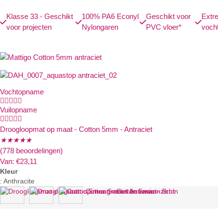
Klasse 33 - Geschikt
100% PA6 Econyl
Geschikt voor
Extr
voor projecten
Nylongaren
PVC vloer*
voch
Vochtopname





Vuilopname





Droogloopmat op maat - Cotton 5mm - Antraciet
★
★
★
★
★
(778 beoordelingen)
Van:
€
23,11
Kleur
:
Anthracite