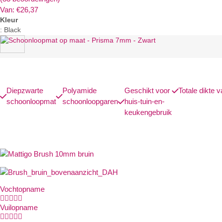
Van:
€
26,37
Kleur
:
Black
Diepzwarte
Polyamide
Geschikt voor
Totale dikte
schoonloopmat
schoonloopgaren
huis-tuin-en-
keukengebruik
Vochtopname





Vuilopname




