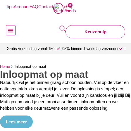
0
Tips
Account
FAQ
Contact
Keuzehulp
Deurmatten van Mattigo
Deurmat binnen
Deurmat buiten
Deurmat op maat
Design deurmat
Mattigo Zakelijk
Over Mattigo
Gratis verzending vanaf 150,-
95% binnen 1 werkdag verzonden
Bes
Home
>
Inloopmat op maat
Inloopmat op maat
Natuurlijk wil je het binnen graag schoon houden. Vuil op de vloer en
natte voetafdrukken vermijd je liever. De oplossing is simpel; een
inloopmat op maat bij je deur! Vuil en vocht zijn kansloos en jij blij! Bij
Mattigo.com vind je een mooi assortiment inloopmatten en we
hebben voor elke deurmatwens een passende oplossing.
Lees meer