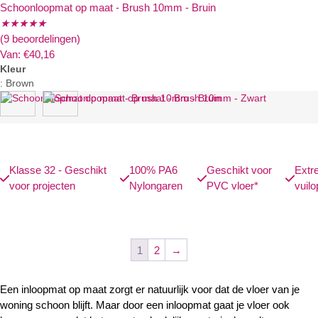
Schoonloopmat op maat - Brush 10mm - Bruin
★
★
★
★
★
(9 beoordelingen)
Van:
€
40,16
Kleur
:
Brown
Klasse 32 - Geschikt
100% PA6
Geschikt voor
Extr
voor projecten
Nylongaren
PVC vloer*
vuil
1
2
→
Een inloopmat op maat zorgt er natuurlijk voor dat de vloer van je
woning schoon blijft. Maar door een inloopmat gaat je vloer ook