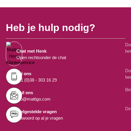
Heb je hulp nodig?
Do
ber
Chat met Henk
Open rechtsonder de chat
Do
Bel ons
ber
+31 (0)38 - 303 16 29
Bi
Mail ons
info@mattigo.com
Di
Veelgestelde vragen
Antwoord op al je vragen