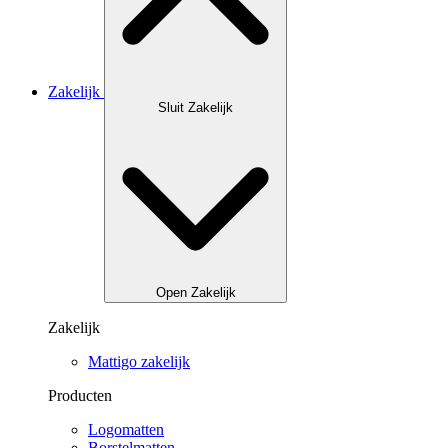
Zakelijk
Sluit Zakelijk
Open Zakelijk
Zakelijk
Mattigo zakelijk
Producten
Logomatten
Borstelmatten