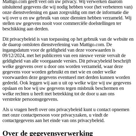
Mattigo.com geeft veel om uw privacy. Wij verwerken daarom
uitsluitend gegevens die wij nodig hebben voor (het verbeteren van)
onze dienstverlening en gaan zorgvuldig om met de informatie die
wij over u en uw gebruik van onze diensten hebben verzameld. Wij
stellen uw gegevens nooit voor commerciële doelstellingen ter
beschikking aan derden.
Dit privacybeleid is van toepassing op het gebruik van de website en
de daarop ontsloten dienstverlening van Mattigo.com. De
ingangsdatum voor de geldigheid van deze voorwaarden is
09/12/2024, met het publiceren van een nieuwe versie vervalt de
geldigheid van alle voorgaande versies. Dit privacybeleid beschrijft
welke gegevens over u door ons worden verzameld, waar deze
gegevens voor worden gebruikt en met wie en onder welke
voorwaarden deze gegevens eventueel met derden kunnen worden
gedeeld. Ook leggen wij aan u uit op welke wijze wij uw gegevens
opslaan en hoe wij uw gegevens tegen misbruik beschermen en
welke rechten u heeft met betrekking tot de door u aan ons
verstrekte persoonsgegevens.
Als u vragen heeft over ons privacybeleid kunt u contact opnemen
met onze contactpersoon voor privacyzaken, u vindt de
contactgegevens aan het einde van ons privacybeleid.
Over de gegevensverwerking