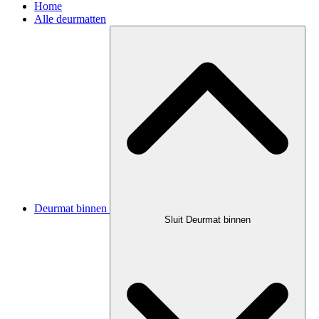
Home
Alle deurmatten
Deurmat binnen
Sluit Deurmat binnen