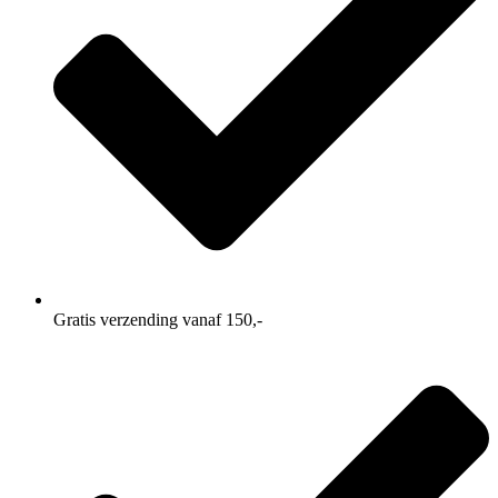
Gratis verzending vanaf 150,-