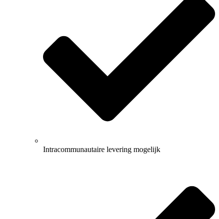
Intracommunautaire levering mogelijk