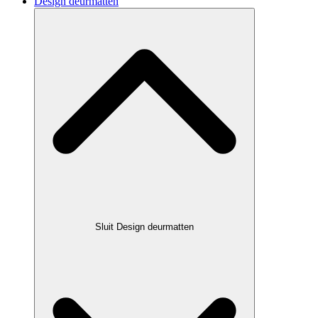
Design deurmatten
Sluit Design deurmatten