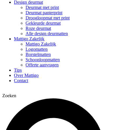
Design deurmat
Deurmat met print
Deurmat panterprint
Droogloopmat met print
Gekleurde deurmat
Roze deurmat
Alle design deurmatten
Mattigo Zakelijk
Mattigo Zakelijk
Logomatten
Borstelmatten
Schoonloopmatten
Offerte aanvragen
Tips
Over Mattigo
Contact
Zoeken