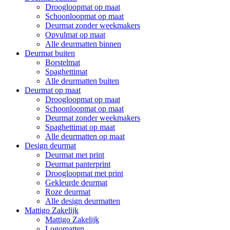
Droogloopmat op maat
Schoonloopmat op maat
Deurmat zonder weekmakers
Opvulmat op maat
Alle deurmatten binnen
Deurmat buiten
Borstelmat
Spaghettimat
Alle deurmatten buiten
Deurmat op maat
Droogloopmat op maat
Schoonloopmat op maat
Deurmat zonder weekmakers
Spaghettimat op maat
Alle deurmatten op maat
Design deurmat
Deurmat met print
Deurmat panterprint
Droogloopmat met print
Gekleurde deurmat
Roze deurmat
Alle design deurmatten
Mattigo Zakelijk
Mattigo Zakelijk
Logomatten