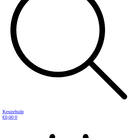
Keuzehulp
€
0,00
0