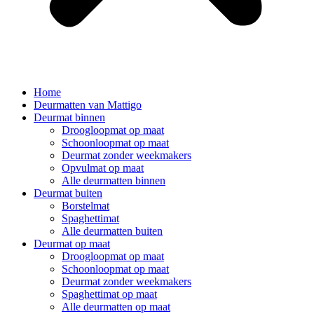
Home
Deurmatten van Mattigo
Deurmat binnen
Droogloopmat op maat
Schoonloopmat op maat
Deurmat zonder weekmakers
Opvulmat op maat
Alle deurmatten binnen
Deurmat buiten
Borstelmat
Spaghettimat
Alle deurmatten buiten
Deurmat op maat
Droogloopmat op maat
Schoonloopmat op maat
Deurmat zonder weekmakers
Spaghettimat op maat
Alle deurmatten op maat