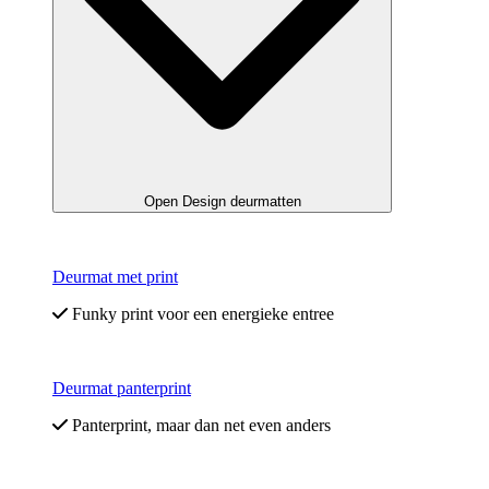
Open Design deurmatten
Deurmat met print
Funky print voor een energieke entree
Deurmat panterprint
Panterprint, maar dan net even anders