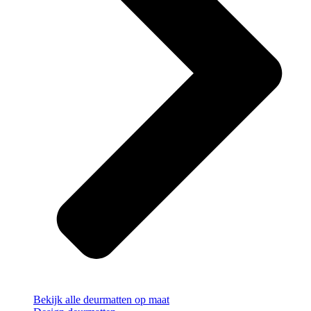
Bekijk alle deurmatten op maat