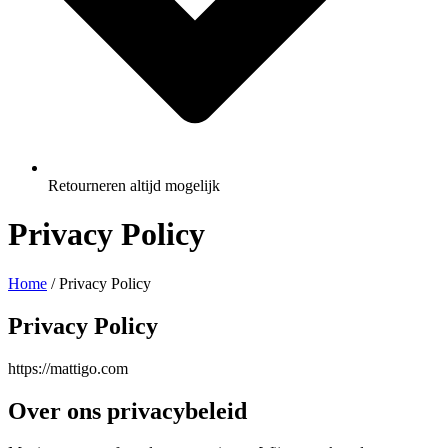
Retourneren altijd mogelijk
Privacy Policy
Home
/ Privacy Policy
Privacy Policy
https://mattigo.com
Over ons privacybeleid