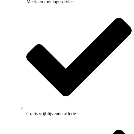
Meet- en montageservice
Gratis vrijblijvende offerte