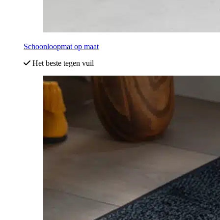
Schoonloopmat op maat
Het beste tegen vuil