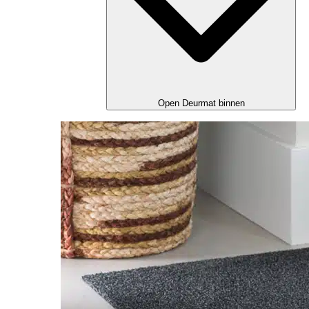
Open Deurmat binnen