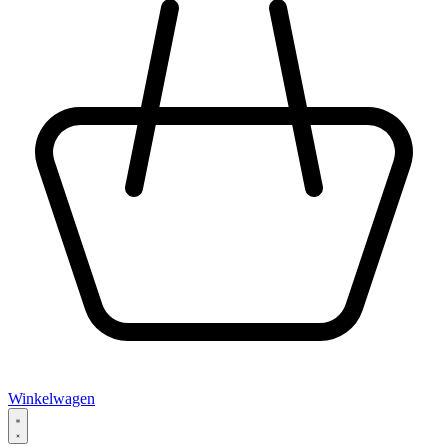
Winkelwagen