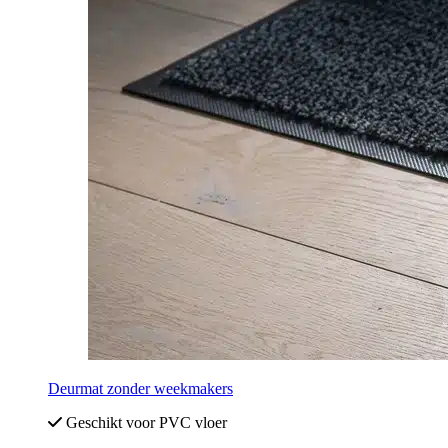
Deurmat zonder weekmakers
Geschikt voor PVC vloer