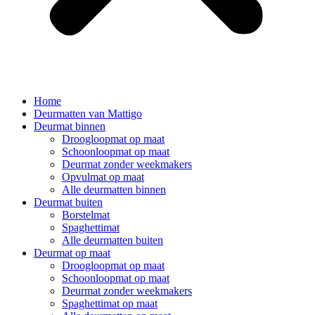
Home
Deurmatten van Mattigo
Deurmat binnen
Droogloopmat op maat
Schoonloopmat op maat
Deurmat zonder weekmakers
Opvulmat op maat
Alle deurmatten binnen
Deurmat buiten
Borstelmat
Spaghettimat
Alle deurmatten buiten
Deurmat op maat
Droogloopmat op maat
Schoonloopmat op maat
Deurmat zonder weekmakers
Spaghettimat op maat