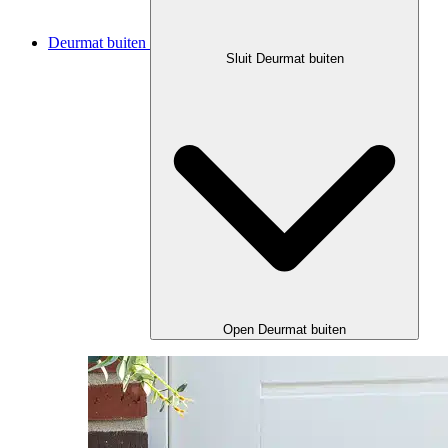
Deurmat buiten
Sluit Deurmat buiten
Open Deurmat buiten