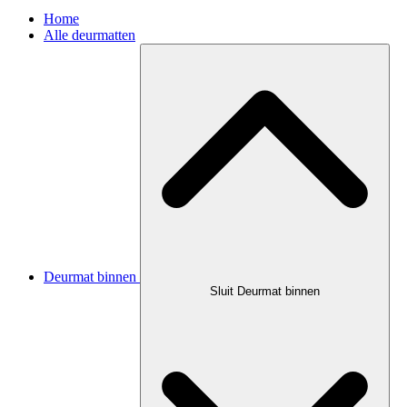
Home
Alle deurmatten
Deurmat binnen
Sluit Deurmat binnen