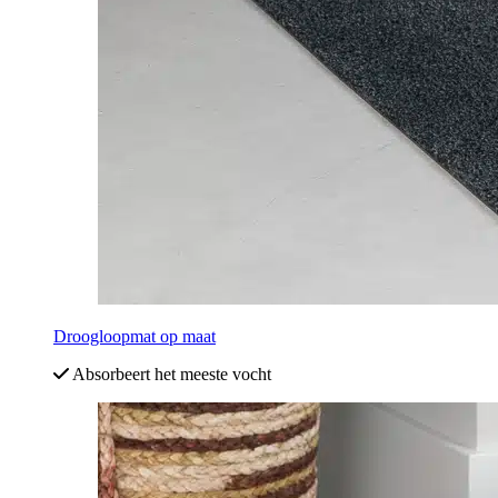
Droogloopmat op maat
Absorbeert het meeste vocht