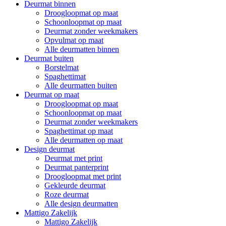
Deurmat binnen
Droogloopmat op maat
Schoonloopmat op maat
Deurmat zonder weekmakers
Opvulmat op maat
Alle deurmatten binnen
Deurmat buiten
Borstelmat
Spaghettimat
Alle deurmatten buiten
Deurmat op maat
Droogloopmat op maat
Schoonloopmat op maat
Deurmat zonder weekmakers
Spaghettimat op maat
Alle deurmatten op maat
Design deurmat
Deurmat met print
Deurmat panterprint
Droogloopmat met print
Gekleurde deurmat
Roze deurmat
Alle design deurmatten
Mattigo Zakelijk
Mattigo Zakelijk