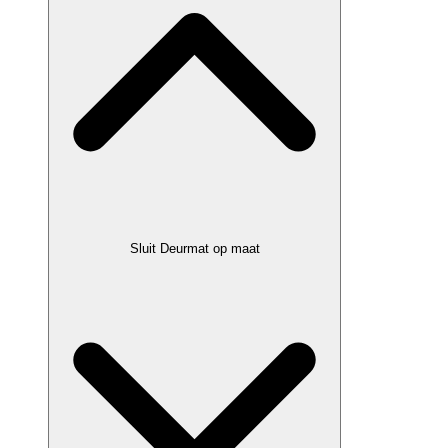
Sluit Deurmat op maat