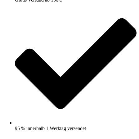
95 % innerhalb 1 Werktag versendet