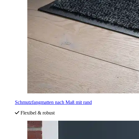
Schmutzfangmatten nach Maß mit rand
Flexibel & robust