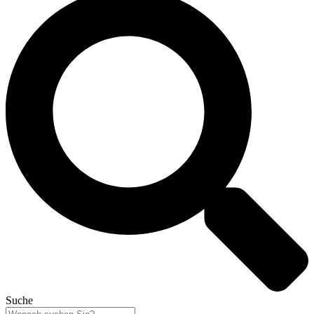
Suche