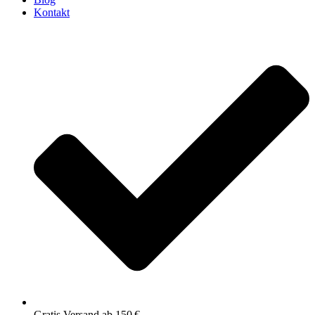
Kontakt
Gratis Versand ab 150 €