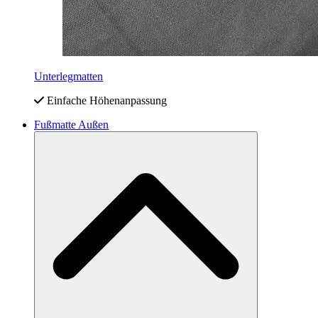
Unterlegmatten
Einfache Höhenanpassung
Fußmatte Außen