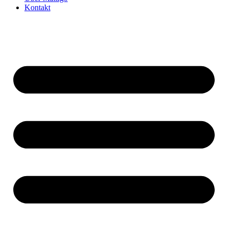
Kontakt