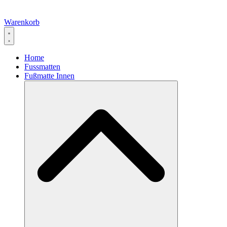
Warenkorb
Home
Fussmatten
Fußmatte Innen