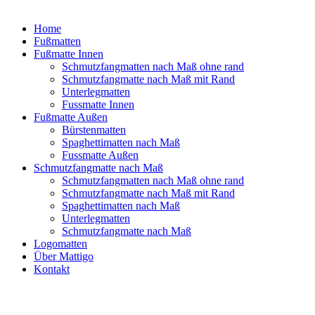
Home
Fußmatten
Fußmatte Innen
Schmutzfangmatten nach Maß ohne rand
Schmutzfangmatte nach Maß mit Rand
Unterlegmatten
Fussmatte Innen
Fußmatte Außen
Bürstenmatten
Spaghettimatten nach Maß
Fussmatte Außen
Schmutzfangmatte nach Maß
Schmutzfangmatten nach Maß ohne rand
Schmutzfangmatte nach Maß mit Rand
Spaghettimatten nach Maß
Unterlegmatten
Schmutzfangmatte nach Maß
Logomatten
Über Mattigo
Kontakt