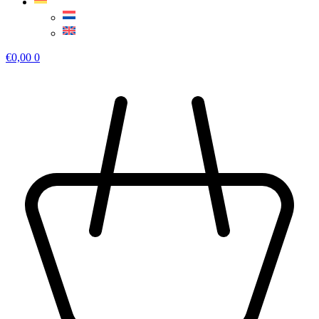
€
0,00
0