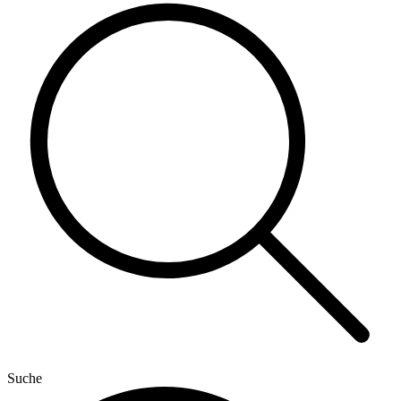
Suche