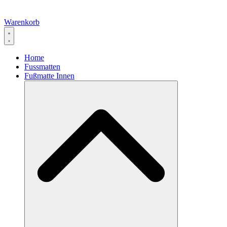
Warenkorb
Home
Fussmatten
Fußmatte Innen