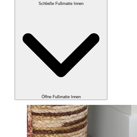
Schließe Fußmatte Innen
Öffne Fußmatte Innen