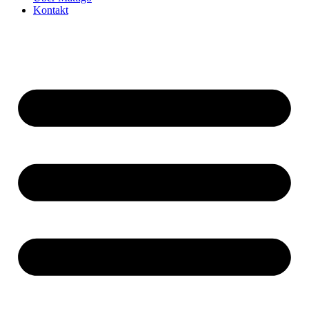
Kontakt