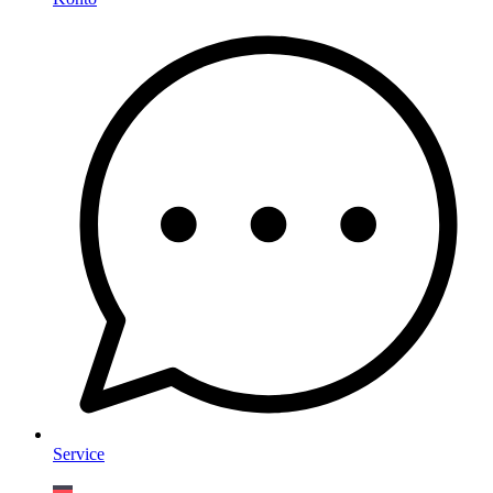
Service