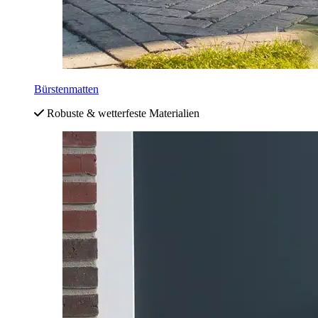
Bürstenmatten
Robuste & wetterfeste Materialien