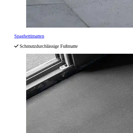
Spaghettimatten
Schmutzdurchlässige Fußmatte