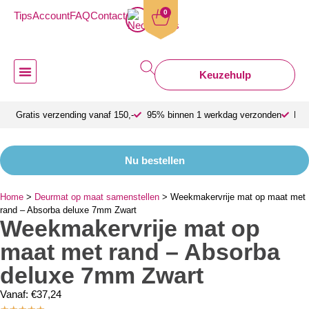
0
Tips
Account
FAQ
Contact
Keuzehulp
Deurmatten van Mattigo
Deurmat binnen
Deurmat buiten
Deurmat op maat
Design deurmat
Mattigo Zakelijk
Over Mattigo
Gratis verzending vanaf 150,-
95% binnen 1 werkdag verzonden
Bes
Nu bestellen
Home
>
Deurmat op maat samenstellen
>
Weekmakervrije mat op maat met
rand – Absorba deluxe 7mm Zwart
Weekmakervrije mat op
maat met rand – Absorba
deluxe 7mm Zwart
Vanaf:
€
37,24