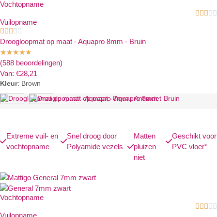
Vochtopname





Vuilopname





Droogloopmat op maat - Aquapro 8mm - Bruin
★
★
★
★
★
(588 beoordelingen)
Van:
€
28,21
Kleur
:
Brown
Extreme vuil- en
Snel droog door
Matten
Geschikt voor
vochtopname
Polyamide vezels
pluizen
PVC vloer*
niet
Vochtopname





Vuilopname