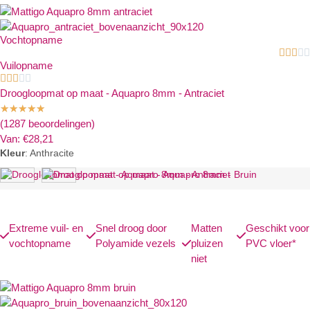
Vochtopname





Vuilopname





Droogloopmat op maat - Aquapro 8mm - Antraciet
★
★
★
★
★
(1287 beoordelingen)
Van:
€
28,21
Kleur
:
Anthracite
Extreme vuil- en
Snel droog door
Matten
Geschikt voor
vochtopname
Polyamide vezels
pluizen
PVC vloer*
niet