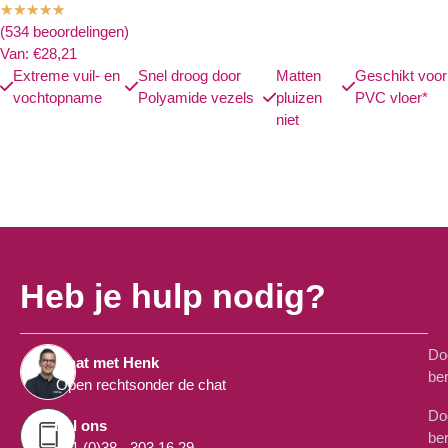
★
★
★
★
★
(534 beoordelingen)
Van:
€
28,21
Extreme vuil- en
Snel droog door
Matten
Geschikt voor
vochtopname
Polyamide vezels
pluizen
PVC vloer*
niet
Heb je hulp nodig?
Do
Chat met Henk
ber
Open rechtsonder de chat
Do
Bel ons
ber
+31 (0)38 - 303 16 29