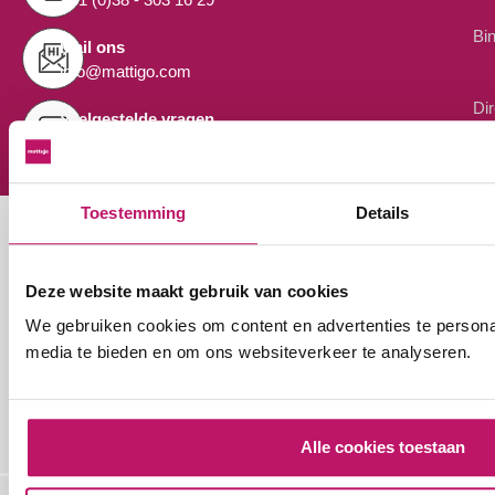
Bi
Mail ons
info@mattigo.com
Di
Veelgestelde vragen
Antwoord op al je vragen
Toestemming
Details
ALTIJD OP DE HOOGTE
Schrijf je in voor de Mattigo-nieuwsbrief. Je ontvangt als
Deze website maakt gebruik van cookies
eerste persoonlijke aanbiedingen of updates van nieuwe
producten per e-mail.
We gebruiken cookies om content en advertenties te personal
media te bieden en om ons websiteverkeer te analyseren.
AANMELDEN
Alle cookies toestaan