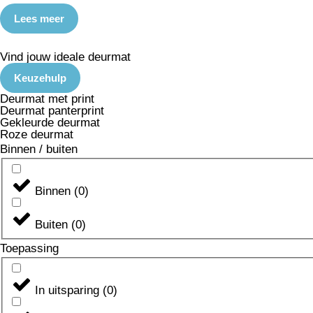
Lees meer
Vind jouw ideale deurmat
Keuzehulp
Deurmat met print
Deurmat panterprint
Gekleurde deurmat
Roze deurmat
Binnen / buiten
Binnen
(
0
)
Buiten
(
0
)
Toepassing
In uitsparing
(
0
)