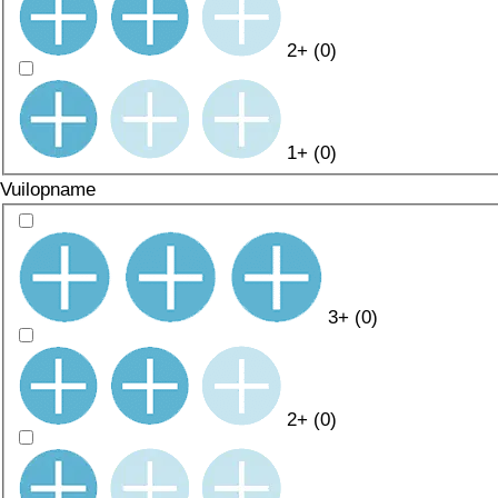
2+
(
0
)
1+
(
0
)
Vuilopname
3+
(
0
)
2+
(
0
)