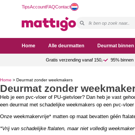
Tips
Account
FAQ
Contact
Home
Alle deurmatten
Deurmat binnen
Gratis verzending vanaf 150,-
95% binnen 
Home
>
Deurmat zonder weekmakers
Deurmat zonder weekmake
Heb je een pvc-vloer of PU-gietvloer? Dan heb je vast geho
een deurmat met schadelijke weekmakers op een pvc-vloer li
Onze weekmakervrije* matten op maat bevatten géén ftalaten, 
*Vrij van schadelijke ftalaten, maar niet volledig weekmakerv